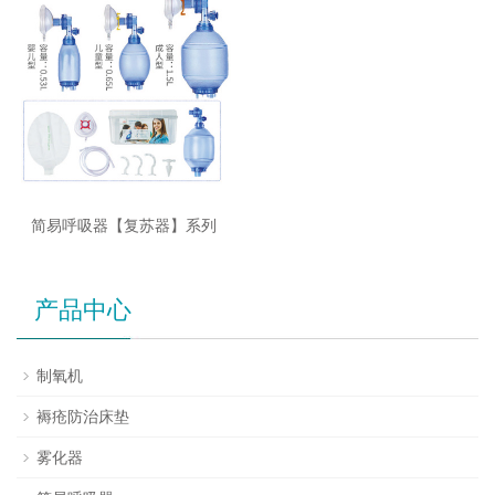
简易呼吸器【复苏器】系列
产品中心
制氧机
褥疮防治床垫
雾化器