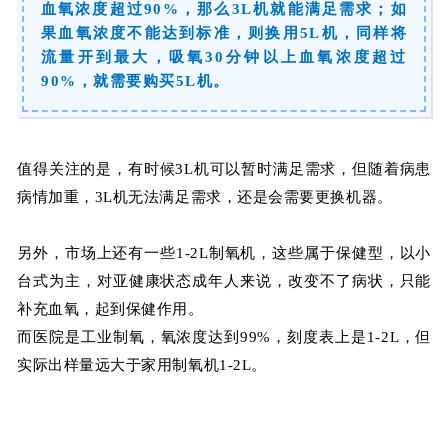
血氧浓度超过90%，那么3L机就能满足需求；如
果血氧浓度不能达到标准，则换用5L机，同样将
流量开到最大，吸氧30分钟以上血氧浓度超过
90%，就需要购买5L机。
值得关注的是，有时候3L机可以暂时满足需求，但随着病患
病情加重，3L机无法满足需求，还是会需要更换机器。
另外，市场上还有一些1-2L制氧机，这些属于保健型，以小
台式为主，对亚健康状态成年人来说，改变不了病状，只能
补充血氧，起到保健作用。
而医院是工业制氧，氧浓度达到99%，刻度表上是1-2L，但
实际出样量远大于家用制氧机1-2L。