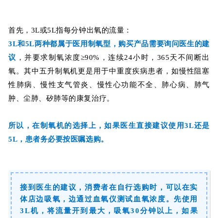
首先，3L或5L指每分钟出氧的流量：
3L和5L两种都属于医用制氧型，购买产品
需要询问医生的建
议
，并要求制氧浓度≥90%，连续24小时，365天不间断出
氧。其中五升制氧机更是用于中重度疾病患者，
如慢性阻塞
性肺病、慢性支气管炎、慢性心功能不全、肺心病、肺气
肿、尘肺、矽肺等的康复治疗
。
所以，在制氧机的选择上，如果医生直接建议使用3L还是
5L，患者务必要按医嘱选购。
接到医生的建议，消费者在自行选购时，可以在实
体店边吸氧，边通过血氧仪测试血氧浓度。先使用
3L机，将流量开到最大，吸氧30分钟以上，如果