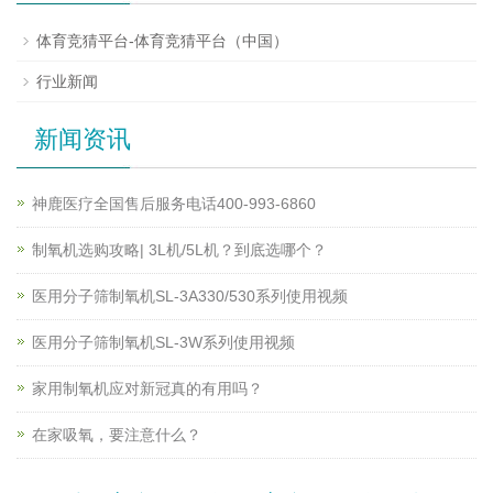
体育竞猜平台-体育竞猜平台（中国）
行业新闻
新闻资讯
神鹿医疗全国售后服务电话400-993-6860
制氧机选购攻略| 3L机/5L机？到底选哪个？
医用分子筛制氧机SL-3A330/530系列使用视频
医用分子筛制氧机SL-3W系列使用视频
家用制氧机应对新冠真的有用吗？
在家吸氧，要注意什么？