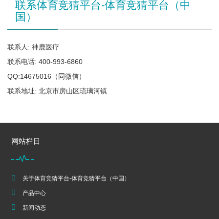
联系体育竞猜平台-体育竞猜平台（中
国）
联系人: 神鹿医疗
联系电话: 400-993-6860
QQ:14675016（同微信）
联系地址: 北京市房山区琉璃河镇
网站栏目
关于体育竞猜平台-体育竞猜平台（中国）
产品中心
新闻动态