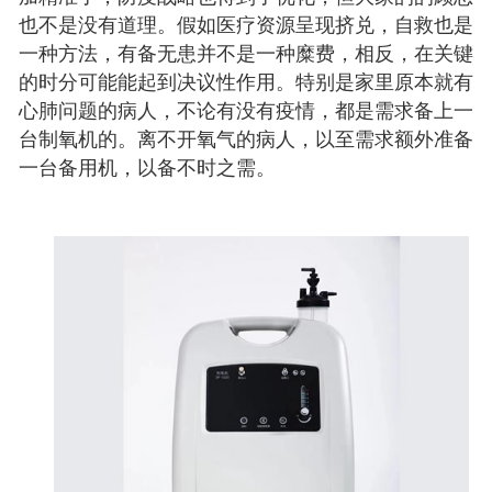
也不是没有道理。假如医疗资源呈现挤兑，自救也是
一种方法，有备无患并不是一种糜费，相反，在关键
的时分可能能起到决议性作用。特别是家里原本就有
心肺问题的病人，不论有没有疫情，都是需求备上一
台制氧机的。离不开氧气的病人，以至需求额外准备
一台备用机，以备不时之需。