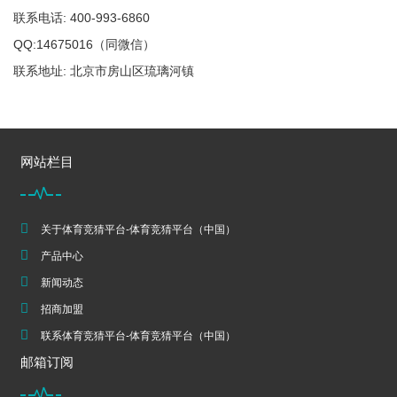
联系电话: 400-993-6860
QQ:14675016（同微信）
联系地址: 北京市房山区琉璃河镇
网站栏目
关于体育竞猜平台-体育竞猜平台（中国）
产品中心
新闻动态
招商加盟
联系体育竞猜平台-体育竞猜平台（中国）
邮箱订阅