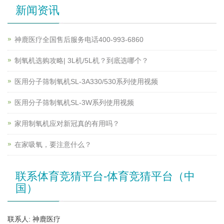
新闻资讯
神鹿医疗全国售后服务电话400-993-6860
制氧机选购攻略| 3L机/5L机？到底选哪个？
医用分子筛制氧机SL-3A330/530系列使用视频
医用分子筛制氧机SL-3W系列使用视频
家用制氧机应对新冠真的有用吗？
在家吸氧，要注意什么？
联系体育竞猜平台-体育竞猜平台（中
国）
联系人: 神鹿医疗