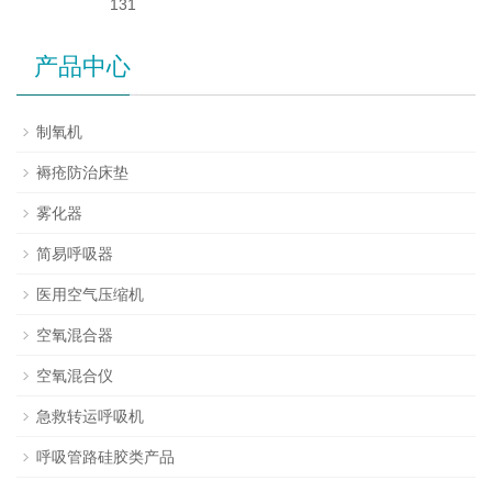
131
产品中心
制氧机
褥疮防治床垫
雾化器
简易呼吸器
医用空气压缩机
空氧混合器
空氧混合仪
急救转运呼吸机
呼吸管路硅胶类产品